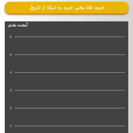
خرید طلا یعنی خرید یه تیکه از تاریخ.
آبشده نقدی
6
5
4
3
2
1