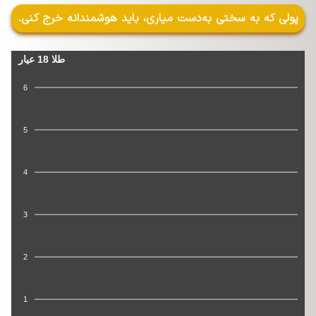
پولی که به سختی به‌دست میاری، باید هوشمندانه خرج کنی.
طلا 18 عیار
6
5
4
3
2
1