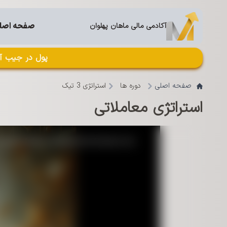
صفحه اصل
آکادمی مالی ماهان پهلوان
پول در جیب آد
صفحه اصلی
دوره ها
استراتژی 3 تیک
استراتژی معاملاتی
This
is
a
etwork failed or because the format is not
modal
window.