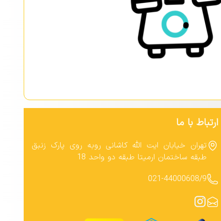
ارتباط با ما
تهران خیابان ایت الله کاشانی روبه روی پارک زنبق
طبقه ساختمان ارمیتا طبقه دو واحد 18
021-44000608/9