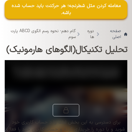
معامله کردن مثل شطرنجه؛ هر حرکتت باید حساب شده
باشه.
صفحه
دوره
گام دھم- نحوه رسم الگوی ABCD پارت
اصلی
ها
سوم
تحلیل تکنیکال(الگوهای هارمونیک)
This
is
a
The media could not be loaded, either because the server
modal
window.
or network failed or because the format is not supported.
برای دسترسی به این بخش لطفا وارد حساب کاربری خود
شوید و یا دوره را خریداری کرده و حساب کاربری خود را فعال