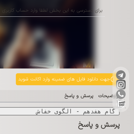
برای دسترسی به این بخش لطفا وارد حساب کاربری خو
جهت دانلود فایل های ضمینه وارد اکانت شوید
توضیحات
پرسش و پاسخ
 گام ھفدھم - الگوی خفاش 
پرسش و پاسخ