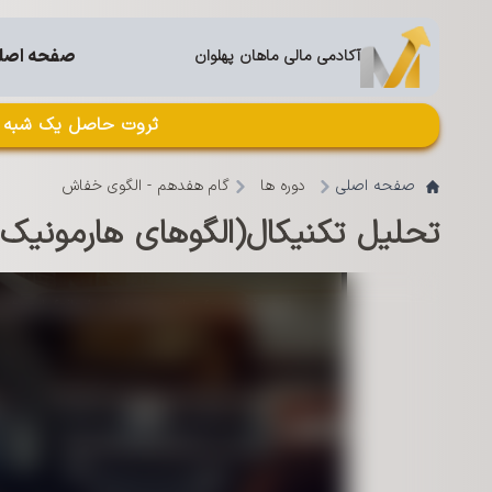
صفحه اصل
آکادمی مالی ماهان پهلوان
ثروت حاصل یک شبه به
صفحه اصلی
دوره ها
گام ھفدھم - الگوی خفاش
تحلیل تکنیکال(الگوهای هارمونیک)
This
is
a
etwork failed or because the format is not
modal
window.