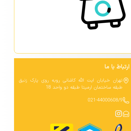
ارتباط با ما
تهران خیابان ایت الله کاشانی روبه روی پارک زنبق
طبقه ساختمان ارمیتا طبقه دو واحد 18
021-44000608/9