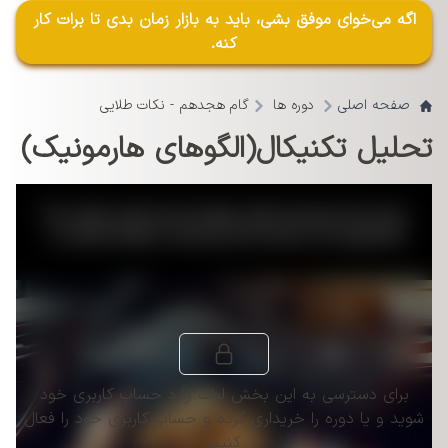
اگه می‌خوای موفق بشی، باید به بازار زمان بدی تا برات کار
کنه.
صفحه اصلی
دوره ها
گام ھجدھم - نکات طلایی
تحلیل تکنیکال(الگوهای هارمونیک)
This
is
a
The media could not be loaded, either because the server
modal
window.
or network failed or because the format is not supported.
برای دسترسی به این بخش لطفا وارد حساب کاربری خود
شوید و یا دوره را خریداری کرده و حساب کاربری خود را فعال
کنید.